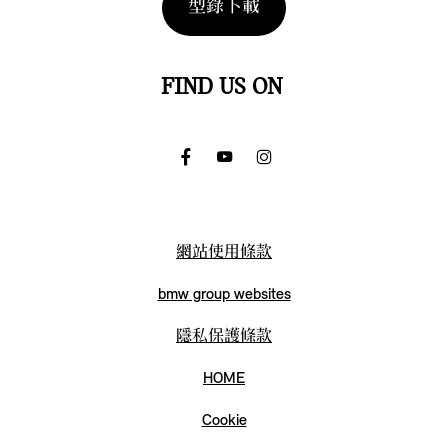
型錄下載
FIND US ON
Facebook
Youtube
Instagram
Go
Go
Go
to
to
to
網站使用條款
Facebook
Youtube
Instagram
bmw group websites
隱私保護條款
HOME
Cookie