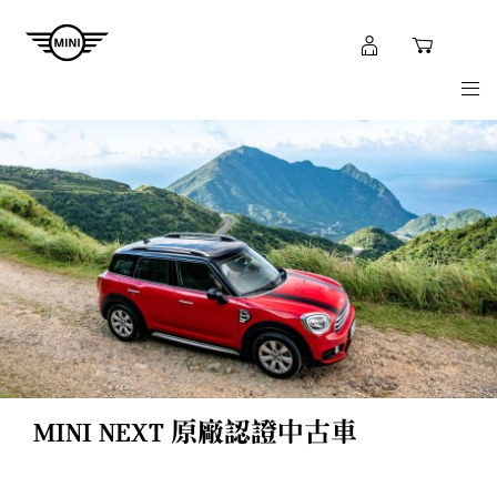
Shoppi
Navigation
MyMini
cart
N
login
MINI NEXT 原廠認證中古車