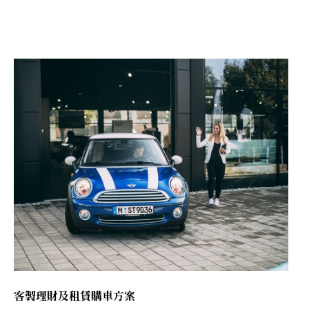
T
E
A
S
E
R
S
客製理財及租賃購車方案